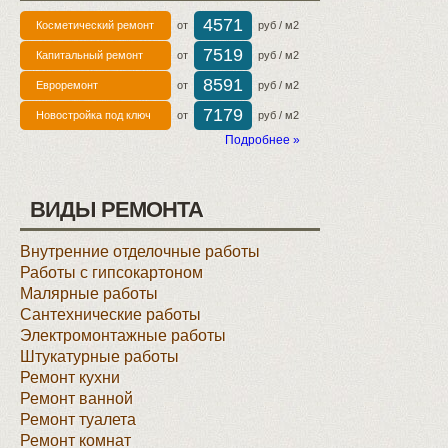
4571
Косметический ремонт
от
руб / м2
7519
Капитальный ремонт
от
руб / м2
8591
Евроремонт
от
руб / м2
7179
Новостройка под ключ
от
руб / м2
Подробнее »
ВИДЫ РЕМОНТА
Внутренние отделочные работы
Работы с гипсокартоном
Малярные работы
Сантехнические работы
Электромонтажные работы
Штукатурные работы
Ремонт кухни
Ремонт ванной
Ремонт туалета
Ремонт комнат