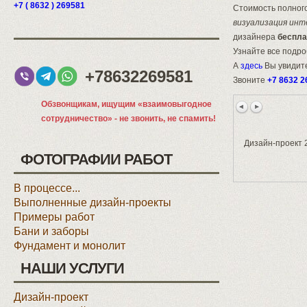
+7 ( 8632 ) 269581
Стоимость полного
визуализация инт
дизайнера
беспла
Узнайте все подр
А
здесь
Вы увидите
+78632269581
Звоните
+7 8632 2
Обзвонщикам, ищущим «взаимовыгодное
сотрудничество» - не звонить, не спамить!
Дизайн-проект 2
ФОТОГРАФИИ РАБОТ
В процессе...
Выполненные дизайн-проекты
Примеры работ
Бани и заборы
Фундамент и монолит
НАШИ УСЛУГИ
Дизайн-проект