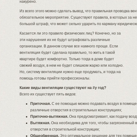
накурено.
Из всего этого можно сделать вывод, что правильная проводка вен
обязательное мероприятие. Существуют правила, в которых за н
большой штраф, что может сильно ударить по карману юридическо
Касается ли это правило физических лиц? Конечно, но за
эти нарушения их не будут штрафовать различные
организации. В данном случае все намного проще. Если
вентиляция будет сделана правильно, то жить в такой
квартире будет комфортно. Только тогда в доме будет
свежий воздух, в нем не будет слишком жарко или холодно.
Но, систему вентиляции нужно еще продумать, и тогда на
помощь готовы прийти профессионалы.
Какие виды вентиляции существуют на #y год?
Всего их существует пять видов:
Приточная.
С ее помощью можно подавать воздух в помеще
различные отверстия в строительных конструкциях;
Приточно-вытяжная.
Она предусматривает, как подачу возд
Вытяжная.
Она необходима для того, чтобы загрязненный в
отверстия в строительной конструкции;
Общеобменная.
Это оптимальное решение для тех помещен