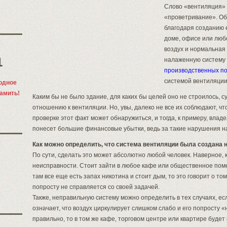
Слово «вентиляция» 
«проветривание». Об
благодаря созданию е
доме, офисе или люб
воздух и нормальная
1
налаженную систему
производственных п
системой вентиляции
одное
памить!
Каким бы не было здание, для каких бы целей оно не строилось, 
отношению к вентиляции. Но, увы, далеко не все их соблюдают, ч
проверке этот факт может обнаружиться, и тогда, к примеру, вл
понесет большие финансовые убытки, ведь за такие нарушения 
Как можно определить, что система вентиляции была создана 
По сути, сделать это может абсолютно любой человек. Наверное, 
неисправности. Стоит зайти в любое кафе или общественное поме
там все еще есть запах никотина и стоит дым, то это говорит о то
попросту не справляется со своей задачей.
Также, неправильную систему можно определить в тех случаях, е
означает, что воздух циркулирует слишком слабо и его попросту 
правильно, то в том же кафе, торговом центре или квартире будет