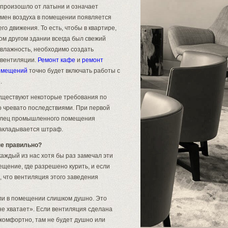
произошло от латыни и означает
мен воздуха в помещении появляется
го движения. То есть, чтобы в квартире,
ом другом здании всегда был свежий
 влажность, необходимо создать
 вентиляции.
Ремонт кафе
и
ремонт
омещений
точно будет включать работы с
.
существуют некоторые требования по
то чревато последствиями. При первой
аделец промышленного помещения
накладывается штраф.
не правильно?
каждый из нас хотя бы раз замечал эти
щение, где разрешено курить, и если
м, что вентиляция этого заведения
сли в помещении слишком душно. Это
«не хватает». Если вентиляция сделана
 комфортно, там не будет душно или