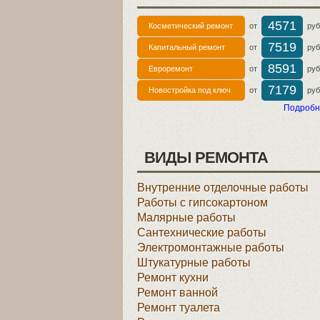
4571
Косметический ремонт
от
руб 
7519
Капитальный ремонт
от
руб 
8591
Евроремонт
от
руб 
7179
Новостройка под ключ
от
руб 
Подробн
ВИДЫ РЕМОНТА
Внутренние отделочные работы
Работы с гипсокартоном
Малярные работы
Сантехнические работы
Электромонтажные работы
Штукатурные работы
Ремонт кухни
Ремонт ванной
Ремонт туалета