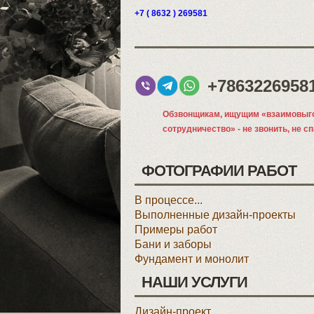
+7 ( 8632 ) 269581
+7863226958
Обзвонщикам, ищущим «взаимовыг
сотрудничество» - не звонить, не с
ФОТОГРАФИИ РАБОТ
В процессе...
Выполненные дизайн-проекты
Примеры работ
Бани и заборы
Фундамент и монолит
НАШИ УСЛУГИ
Дизайн-проект